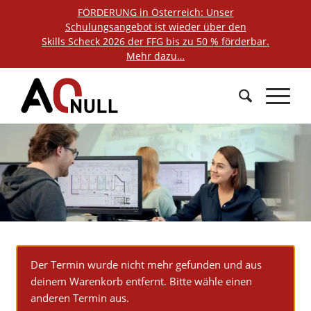
FÖRDERUNG in Österreich: Unser
Schulungsangebot ist wieder über den
Skills Scheck 2026 der FFG bis zu 50 % förderbar.
Mehr dazu…
Der Termin wurde nicht mehr gefunden und aus
deinem Warenkorb entfernt. Bitte wähle einen
anderen Termin aus.