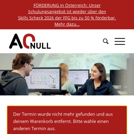
FÖRDERUNG in Österreich: Unser
Schulungsangebot ist wieder über den
Skills Scheck 2026 der FFG bis zu 50 % förderbar.
Mehr dazu…
Der Termin wurde nicht mehr gefunden und aus
deinem Warenkorb entfernt. Bitte wähle einen
anderen Termin aus.