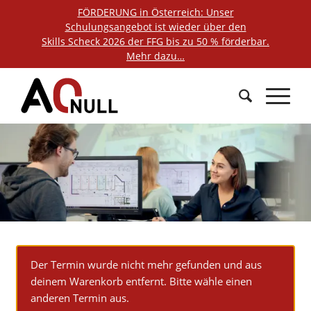
FÖRDERUNG in Österreich: Unser
Schulungsangebot ist wieder über den
Skills Scheck 2026 der FFG bis zu 50 % förderbar.
Mehr dazu…
Der Termin wurde nicht mehr gefunden und aus
deinem Warenkorb entfernt. Bitte wähle einen
anderen Termin aus.