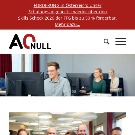
FÖRDERUNG in Österreich: Unser
Schulungsangebot ist wieder über den
Skills Scheck 2026 der FFG bis zu 50 % förderbar.
Mehr dazu…