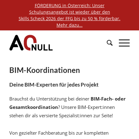
FÖRDERUNG in Österreich: Unser
Schulungsangebot ist wieder über den
Skills Scheck 2026 der FFG bis zu 50 % förderbar.
Mehr dazu…
BIM-Koordinationen
Deine BIM-Experten für jedes Projekt
Brauchst du Unterstützung bei deiner
BIM-Fach- oder
Gesamtkoordination
? Unsere BIM-Expert:innen
stehen dir als versierte Spezialist:innen zur Seite!
Von gezielter Fachberatung bis zur kompletten