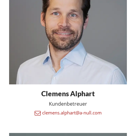
Clemens Alphart
Kundenbetreuer
clemens.alphart@a-null.com