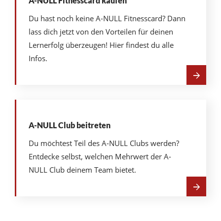
A-NULL Fitnesscard kaufen
Du hast noch keine A-NULL Fitnesscard? Dann
lass dich jetzt von den Vorteilen für deinen
Lernerfolg überzeugen! Hier findest du alle
Infos.
Mehr
über
A-
NULL
Fitnesscard
A-NULL Club beitreten
kaufen
Du möchtest Teil des A-NULL Clubs werden?
Entdecke selbst, welchen Mehrwert der A-
NULL Club deinem Team bietet.
Mehr
über
A-
NULL