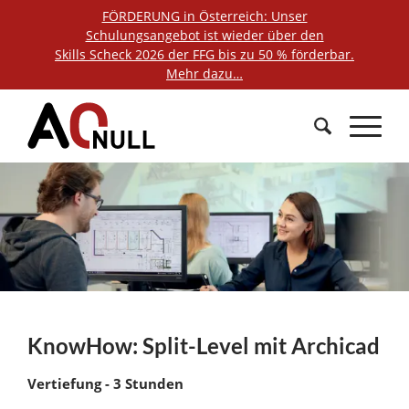
FÖRDERUNG in Österreich: Unser
Schulungsangebot ist wieder über den
Skills Scheck 2026 der FFG bis zu 50 % förderbar.
Mehr dazu…
KnowHow: Split-Level mit Archicad
Vertiefung - 3 Stunden