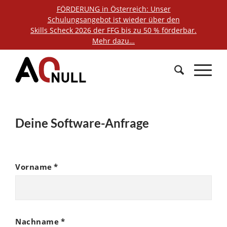
FÖRDERUNG in Österreich: Unser
Schulungsangebot ist wieder über den
Skills Scheck 2026 der FFG bis zu 50 % förderbar.
Mehr dazu…
Deine Software-Anfrage
Vorname
*
Nachname
*