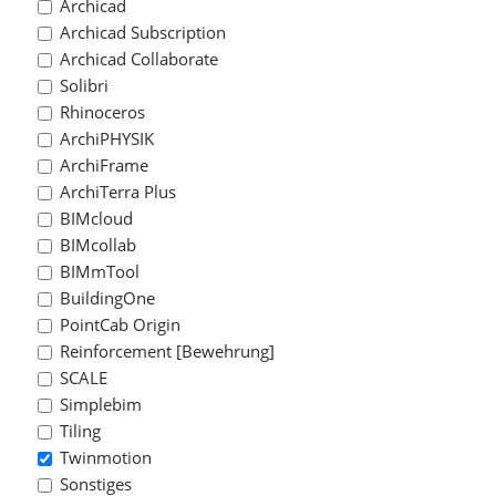
Archicad
Archicad Subscription
Archicad Collaborate
Solibri
Rhinoceros
ArchiPHYSIK
ArchiFrame
ArchiTerra Plus
BIMcloud
BIMcollab
BIMmTool
BuildingOne
PointCab Origin
Reinforcement [Bewehrung]
SCALE
Simplebim
Tiling
Twinmotion
Sonstiges