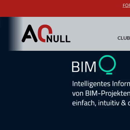
FÖR
CLUB